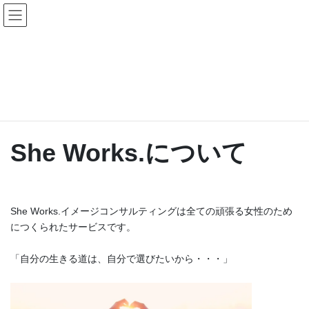
コ
ナ
ン
ビ
テ
ゲ
ン
ー
About She Works.
ツ
シ
へ
ョ
ス
ン
HOME
About She Works.
キ
に
ッ
移
プ
動
She Works.について
She Works.イメージコンサルティングは全ての頑張る女性のため
につくられたサービスです。
「自分の生きる道は、自分で選びたいから・・・」