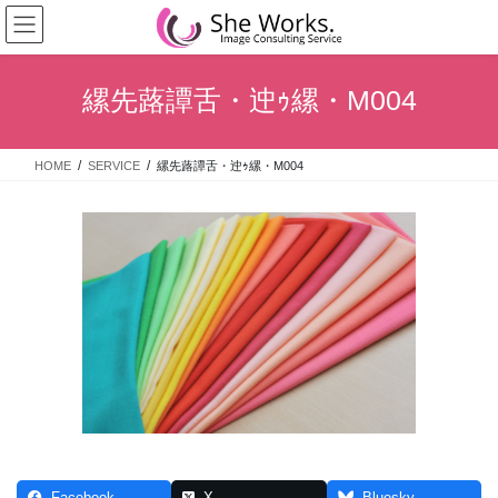
コ
ナ
ン
ビ
テ
ゲ
ン
ー
縲先蕗譚舌・迚ｩ縲・M004
ツ
シ
へ
ョ
ス
ン
HOME
SERVICE
縲先蕗譚舌・迚ｩ縲・M004
キ
に
ッ
移
プ
動