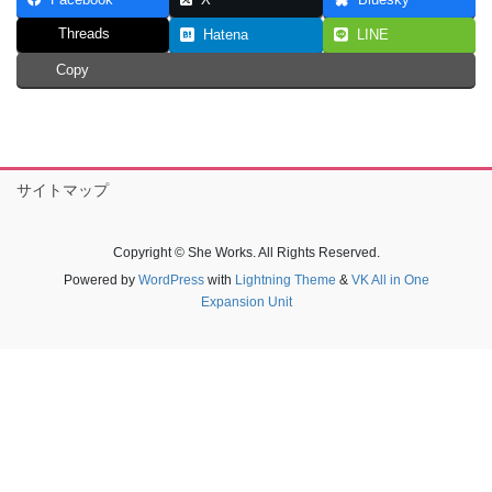
Facebook
X
Bluesky
Threads
Hatena
LINE
Copy
サイトマップ
Copyright © She Works. All Rights Reserved.
Powered by
WordPress
with
Lightning Theme
&
VK All in One
Expansion Unit