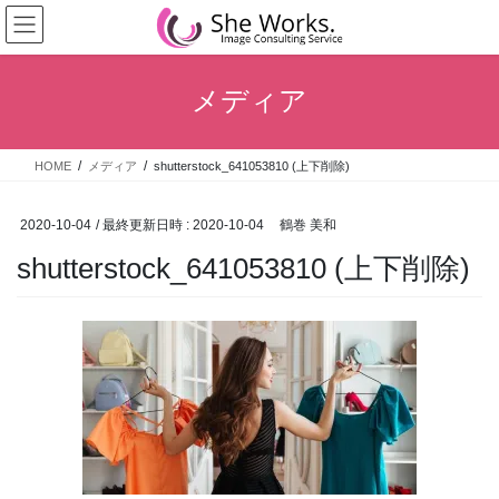
コ
ナ
ン
ビ
テ
ゲ
ン
ー
メディア
ツ
シ
へ
ョ
ス
ン
HOME
メディア
shutterstock_641053810 (上下削除)
キ
に
ッ
移
プ
動
2020-10-04
/ 最終更新日時 :
2020-10-04
鶴巻 美和
shutterstock_641053810 (上下削除)