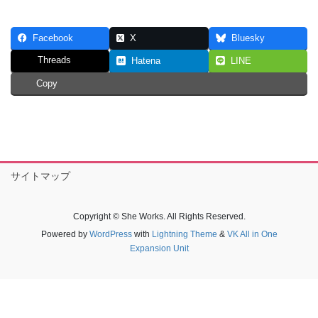
Facebook
X
Bluesky
Threads
Hatena
LINE
Copy
サイトマップ
Copyright © She Works. All Rights Reserved.
Powered by
WordPress
with
Lightning Theme
&
VK All in One
Expansion Unit